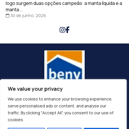
logo surgem duas opções campeãs: a manta líquida e a
manta...
30 de junho, 2026
We value your privacy
(92) 99132-0835
We use cookies to enhance your browsing experience,
vendas@beny.com.br
serve personalised ads or content, and analyse our
traffic. By clicking "Accept All", you consent to our use of
Av. Álvaro Maia/Boulevard , 1449 - Praça 14 de Janeiro , Manaus
cookies.
, AM , 69020-210