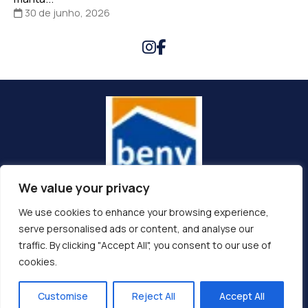
30 de junho, 2026
We value your privacy
(92) 99132-0835
We use cookies to enhance your browsing experience,
vendas@beny.com.br
serve personalised ads or content, and analyse our
traffic. By clicking "Accept All", you consent to our use of
Av. Álvaro Maia/Boulevard , 1449 - Praça 14 de Janeiro , Manaus
cookies.
, AM , 69020-210
Customise
Reject All
Accept All
©
2026
Beny. All rights reserved.